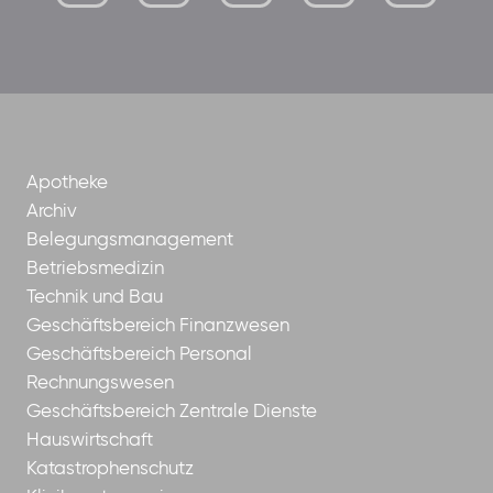
mutterhaus-
xMBTtqOwC1KKBww
der-
borrom%C3%A4erinnen-
ggmbh
Apotheke
Archiv
Belegungsmanagement
Betriebsmedizin
Technik und Bau
Geschäftsbereich Finanzwesen
Geschäftsbereich Personal
Rechnungswesen
Geschäftsbereich Zentrale Dienste
Hauswirtschaft
Katastrophenschutz