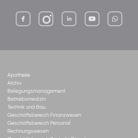
mutterhaus-
xMBTtqOwC1KKBww
der-
borrom%C3%A4erinnen-
ggmbh
Apotheke
Archiv
Belegungsmanagement
Betriebsmedizin
Technik und Bau
Geschäftsbereich Finanzwesen
Geschäftsbereich Personal
Rechnungswesen