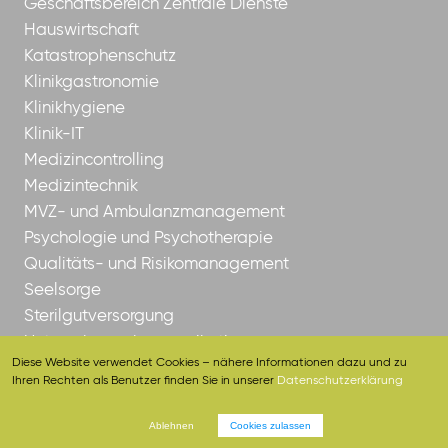
Geschäftsbereich Zentrale Dienste
Hauswirtschaft
Katastrophenschutz
Klinikgastronomie
Klinikhygiene
Klinik-IT
Medizincontrolling
Medizintechnik
MVZ- und Ambulanzmanagement
Psychologie und Psychotherapie
Qualitäts- und Risikomanagement
Seelsorge
Sterilgutversorgung
Unternehmenskommunikation
Diese Website verwendet Cookies – nähere Informationen dazu und zu
Ihren Rechten als Benutzer finden Sie in unserer
Datenschutzerklärung
Ablehnen
Cookies zulassen