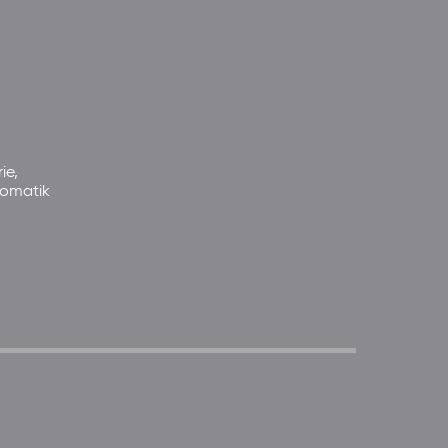
ie,
somatik