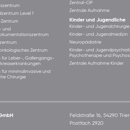
Zentral-OP
aszentrum
Zentrale Aufnahme
lzentrum Level 1
Kinder und Jugendliche
-Zentrum
Kinder- und Jugendchirurgie
- und
Kinder- und Jugendmedizin
okumentationszentrum
Neuropädiatrie
zentrum
Kinder- und Jugendpsychiatr
lonkologisches Zentrum
Psychotherapie und Psycho
 für Leber-, Gallengangs-
Zentrale Aufnahme Kinder
kreaserkrankungen
 für minimalinvasive und
che Chirurgie
 gGmbH
Feldstraße 16, 54290 Trier
Postfach 2920