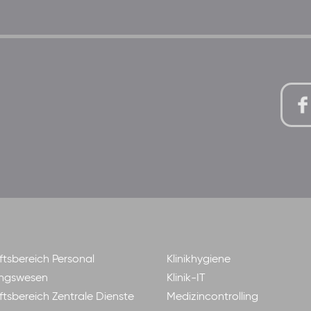
tsbereich Personal
Klinikhygiene
ngswesen
Klinik-IT
tsbereich Zentrale Dienste
Medizincontrolling