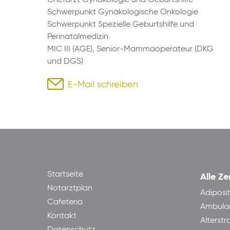
Schwerpunkt Gynäkologische Onkologie
Schwerpunkt Spezielle Geburtshilfe und
Perinatalmedizin
MIC III (AGE), Senior-Mammaoperateur (DKG
und DGS)
E-Mail schreiben
Startseite
Alle Ze
Notarztplan
Adiposi
Cafeteria
Ambula
Kontakt
Alterst
Datenschutz