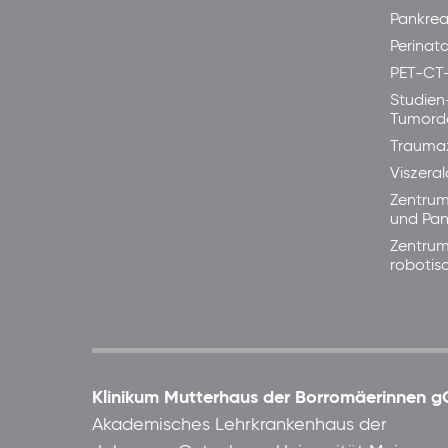
Pankre
Perinata
PET-CT
Studien
Tumord
Trauma
Viszera
Zentrum
und Pan
Zentrum
robotis
Klinikum Mutterhaus der Borromäerinnen
Akademisches Lehrkrankenhaus der