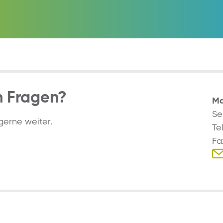
n Fragen?
Ma
Se
gerne weiter.
Te
Fa