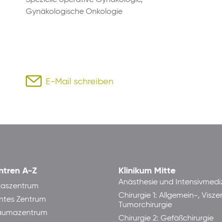
Gynäkologische Onkologie
E-Mail schreiben
ntren A-Z
Klinikum Mitte
Anästhesie und Intensivmedi
taszentrum
Chirurgie 1: Allgemein-, Visze
ntes Zentrum
Tumorchirurgie
raumazentrum
Chirurgie 2: Gefäßchirurgie