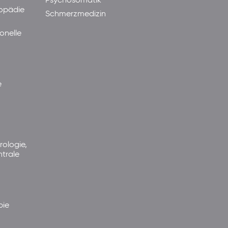
Psychosomatik
hopädie
Schmerzmedizin
onelle
e
rologie,
ntrale
pie