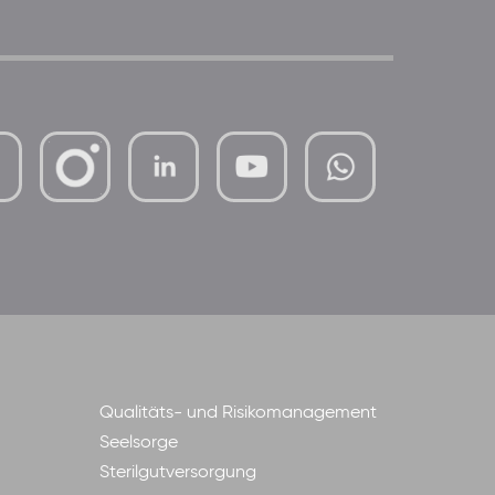
mutterhaus-
xMBTtqOwC1KKBww
der-
borrom%C3%A4erinnen-
ggmbh
Qualitäts- und Risikomanagement
Seelsorge
Sterilgutversorgung