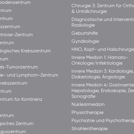
bodenzentrum
Chirurgie 3: Zentrum für Ort
ntrum
& Unfallchirurgie
ntrum
Diagnostische und Interventi
Radiologie
eszentrum
Geburtshilfe
triose-Zentrum
Gynäkologie
entrum
HNO, Kopf- und Halschirurgi
ogisches Krebszentrum
Innere Medizin 1: Hämato-
trum
Onkologie/Infektiologie
als-Tumorzentrum
Innere Medizin 3: Kardiologie,
ie- und Lymphom-Zentrum
Diabetologie, Angiologie
rebszentrum
Innere Medizin 4: Gastroente
Hepatologie, Endoskopie, Ze
ntrum
Sonografie
ntrum für Kontinenz
Nuklearmedizin
Physiotherapie
ntrum
Psychiatrie und Psychothera
isches Zentrum
Strahlentherapie
guszentrum