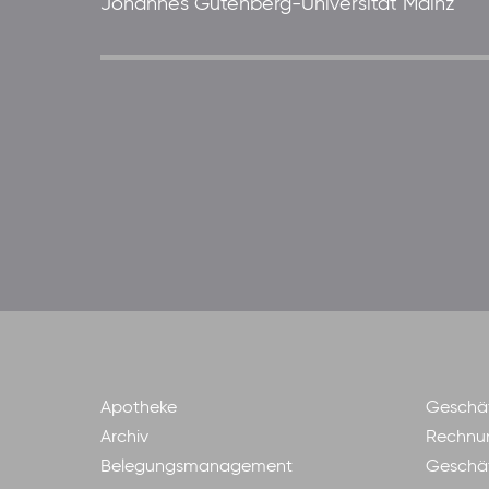
Johannes Gutenberg-Universität Mainz
Apotheke
Geschäf
Archiv
Rechnu
Belegungsmanagement
Geschäf