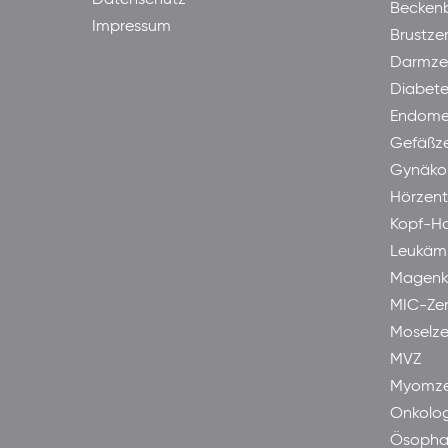
Becken
Impressum
Brustze
Darmze
Diabet
Endome
Gefäßz
Gynäkol
Hörzen
Kopf-H
Leukäm
Magenk
MIC-Ze
Moselze
MVZ
Myomze
Onkolog
Ösopha