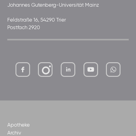
Johannes Gutenberg-Universität Mainz
Feldstraße 16, 54290 Trier
Postfach 2920
mutterhaus-
xMBTtqOwC1KKBww
der-
borrom%C3%A4erinnen-
ggmbh
Apotheke
Archiv