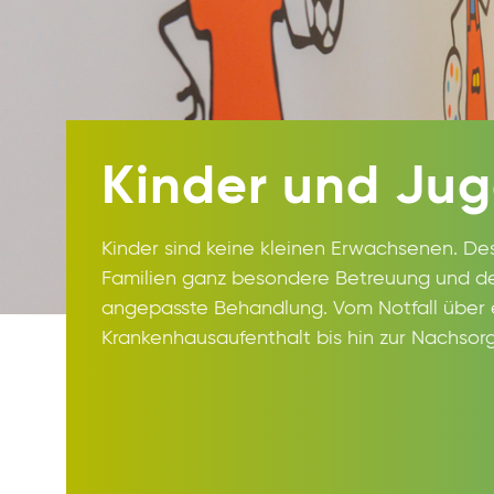
Kinder und Jug
Kinder sind keine kleinen Erwachsenen. D
Familien ganz besondere Betreuung und de
angepasste Behandlung. Vom Notfall über 
Krankenhausaufenthalt bis hin zur Nachsor