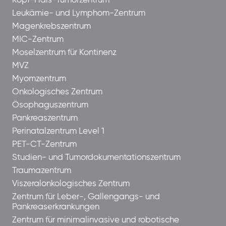
Kopf-Hals-Tumorzentrum
Leukämie- und Lymphom-Zentrum
Magenkrebszentrum
MIC-Zentrum
Moselzentrum für Kontinenz
MVZ
Myomzentrum
Onkologisches Zentrum
Ösophaguszentrum
Pankreaszentrum
Perinatalzentrum Level 1
PET-CT-Zentrum
Studien- und Tumordokumentationszentrum
Traumazentrum
Viszeralonkologisches Zentrum
Zentrum für Leber-, Gallengangs- und
Pankreaserkrankungen
Zentrum für minimalinvasive und robotische