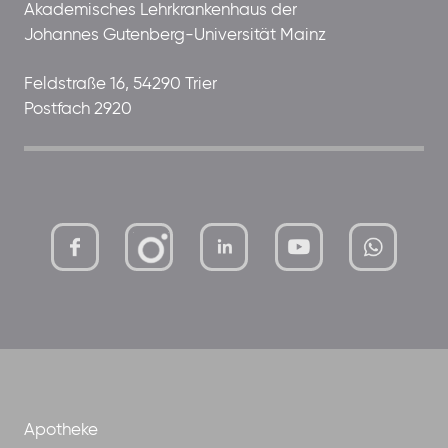
Akademisches Lehrkrankenhaus der
Johannes Gutenberg-Universität Mainz
Feldstraße 16, 54290 Trier
Postfach 2920
mutterhaus-
xMBTtqOwC1KKBww
der-
borrom%C3%A4erinnen-
ggmbh
Apotheke