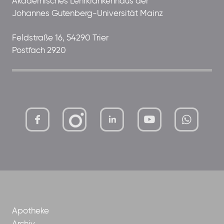
Akademisches Lehrkrankenhaus der
Johannes Gutenberg-Universität Mainz
Feldstraße 16, 54290 Trier
Postfach 2920
mutterhaus-
xMBTtqOwC1KKBww
der-
borrom%C3%A4erinnen-
ggmbh
Apotheke