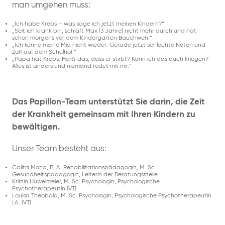
man umgehen muss:
„Ich habe Krebs – was sage ich jetzt meinen Kindern?“
„Seit ich krank bin, schläft Max (3 Jahre) nicht mehr durch und hat
schon morgens vor dem Kindergarten Bauchweh.“
„Ich kenne meine Mia nicht wieder: Gerade jetzt schlechte Noten und
Zoff auf dem Schulhof.“
„Papa hat Krebs. Heißt das, dass er stirbt? Kann ich das auch kriegen?
Alles ist anders und niemand redet mit mir.“
Das Papillon-Team unterstützt Sie darin, die Zeit
der Krankheit gemeinsam mit Ihren Kindern zu
bewältigen.
Unser Team besteht aus:
Calita Mona, B. A. Rehabilitationspädagogin, M. Sc.
Gesundheitspädagogin, Leiterin der Beratungsstelle
Kristin Hüwelmeier, M. Sc. Psychologin, Psychologische
Psychotherapeutin (VT)
Louisa Theobald, M. Sc. Psychologin, Psychologische Psychotherapeutin
i.A. (VT)