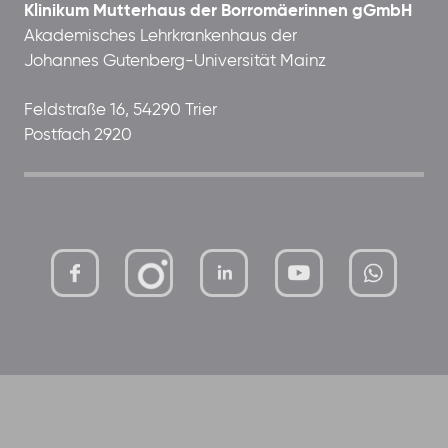
Klinikum Mutterhaus der Borromäerinnen gGmbH
Akademisches Lehrkrankenhaus der
Johannes Gutenberg-Universität Mainz
Feldstraße 16, 54290 Trier
Postfach 2920
mutterhaus-
xMBTtqOwC1KKBww
der-
borrom%C3%A4erinnen-
ggmbh