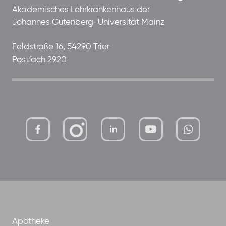
Akademisches Lehrkrankenhaus der
Johannes Gutenberg-Universität Mainz
Feldstraße 16, 54290 Trier
Postfach 2920
mutterhaus-
xMBTtqOwC1KKBww
der-
borrom%C3%A4erinnen-
ggmbh
Apotheke