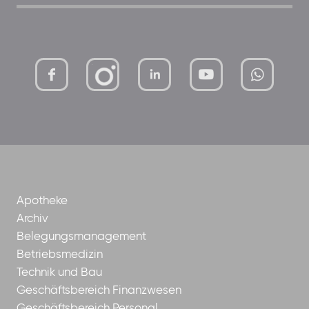
mutterhaus-
xMBTtqOwC1KKBww
der-
borrom%C3%A4erinnen-
ggmbh
Apotheke
Archiv
Belegungsmanagement
Betriebsmedizin
Technik und Bau
Geschäftsbereich Finanzwesen
Geschäftsbereich Personal