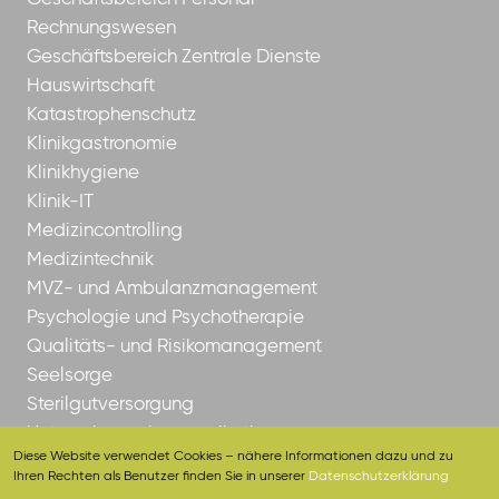
Rechnungswesen
Geschäftsbereich Zentrale Dienste
Hauswirtschaft
Katastrophenschutz
Klinikgastronomie
Klinikhygiene
Klinik-IT
Medizincontrolling
Medizintechnik
MVZ- und Ambulanzmanagement
Psychologie und Psychotherapie
Qualitäts- und Risikomanagement
Seelsorge
Sterilgutversorgung
Unternehmenskommunikation
Diese Website verwendet Cookies – nähere Informationen dazu und zu
Ihren Rechten als Benutzer finden Sie in unserer
Datenschutzerklärung