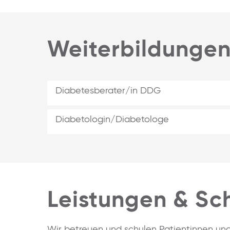
Weiterbildunge
Diabetesberater/in DDG
Diabetologin/Diabetologe
Leistungen & S
Wir betreuen und schulen Patientinnen und