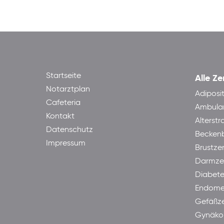
Startseite
Alle Ze
Notarztplan
Adiposi
Cafeteria
Ambula
Kontakt
Alterst
Datenschutz
Becken
Impressum
Brustze
Darmze
Diabet
Endome
Gefäßz
Gynäkol