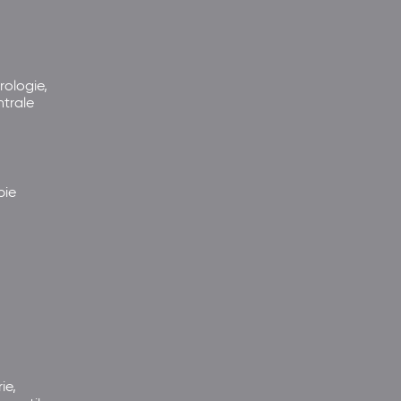
rologie,
ntrale
pie
ie,