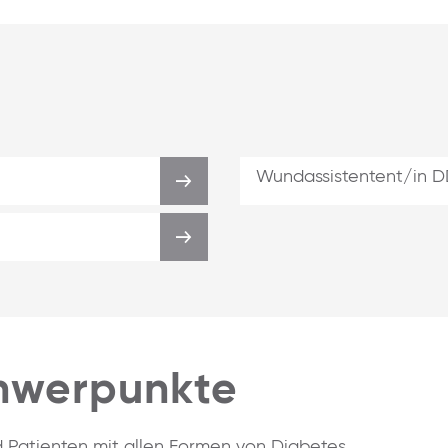
n
Wundassistentent/in 
chwerpunkte
 Patienten mit allen Formen von Diabetes