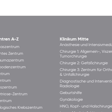
ntren A-Z
Klinikum Mitte
Anästhesie und Intensivmedi
taszentrum
Chirurgie 1: Allgemein-, Visze
ntes Zentrum
Tumorchirurgie
raumazentrum
Chirurgie 2: Gefäßchirurgie
bodenzentrum
Chirurgie 3: Zentrum für Ort
ntrum
& Unfallchirurgie
ntrum
Diagnostische und Interventi
Radiologie
eszentrum
Geburtshilfe
triose-Zentrum
Gynäkologie
entrum
HNO, Kopf- und Halschirurgi
ogisches Krebszentrum