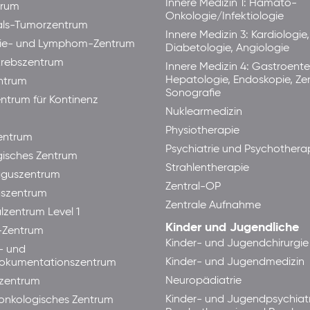
Innere Medizin 1: Hämato-
trum
Onkologie/Infektiologie
als-Tumorzentrum
Innere Medizin 3: Kardiologie,
ie- und Lymphom-Zentrum
Diabetologie, Angiologie
rebszentrum
Innere Medizin 4: Gastroente
Hepatologie, Endoskopie, Ze
ntrum
Sonografie
ntrum für Kontinenz
Nuklearmedizin
Physiotherapie
ntrum
Psychiatrie und Psychothera
isches Zentrum
Strahlentherapie
guszentrum
Zentral-OP
aszentrum
Zentrale Aufnahme
lzentrum Level 1
Kinder und Jugendliche
-Zentrum
Kinder- und Jugendchirurgie
- und
Kinder- und Jugendmedizin
okumentationszentrum
Neuropädiatrie
zentrum
Kinder- und Jugendpsychiatr
lonkologisches Zentrum