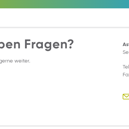
ben Fragen?
As
Se
gerne weiter.
Te
Fa