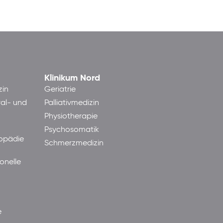
Klinikum Nord
zin
Geriatrie
ral- und
Palliativmedizin
Physiotherapie
Psychosomatik
hopädie
Schmerzmedizin
onelle
e