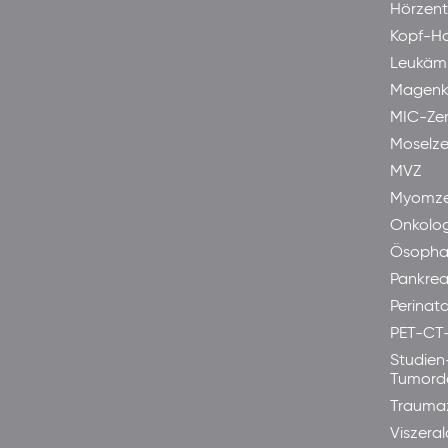
Hörzen
Kopf-H
Leukäm
Magenk
MIC-Ze
Moselze
MVZ
Myomze
Onkolog
Ösopha
Pankre
Perinata
PET-CT
Studien
Tumord
Trauma
Viszera