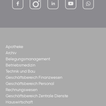
mutterhaus-
xMBTtqOwC1KKBww
der-
borrom%C3%A4erinnen-
ggmbh
Apotheke
Archiv
Belegungsmanagement
Betriebsmedizin
Technik und Bau
Geschäftsbereich Finanzwesen
Geschäftsbereich Personal
Rechnungswesen
Geschäftsbereich Zentrale Dienste
Hauswirtschaft