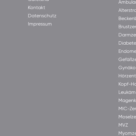
Ambula
Kontakt
Alterst
Datenschutz
Becken
Impressum
Brustze
Darmze
Diabet
Endome
Gefäßz
Gynäkol
Hörzen
Kopf-H
Leukäm
Magenk
MIC-Ze
Moselze
MVZ
Myomze