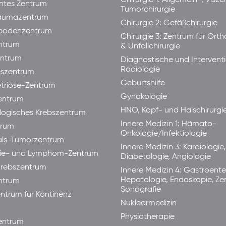
Chirurgie 1: Allgemein-, Visze
ntes Zentrum
Tumorchirurgie
raumazentrum
Chirurgie 2: Gefäßchirurgie
bodenzentrum
Chirurgie 3: Zentrum für Ort
ntrum
& Unfallchirurgie
ntrum
Diagnostische und Interventi
Radiologie
eszentrum
Geburtshilfe
triose-Zentrum
Gynäkologie
entrum
HNO, Kopf- und Halschirurgi
ogisches Krebszentrum
Innere Medizin 1: Hämato-
trum
Onkologie/Infektiologie
als-Tumorzentrum
Innere Medizin 3: Kardiologie,
ie- und Lymphom-Zentrum
Diabetologie, Angiologie
rebszentrum
Innere Medizin 4: Gastroente
Hepatologie, Endoskopie, Ze
ntrum
Sonografie
ntrum für Kontinenz
Nuklearmedizin
Physiotherapie
ntrum