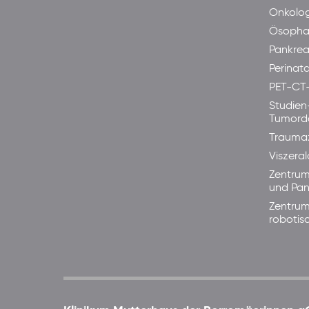
Onkolog
Ösopha
Pankre
Perinata
PET-CT
Studien
Tumord
Trauma
Viszera
Zentrum
und Pan
Zentrum
robotis