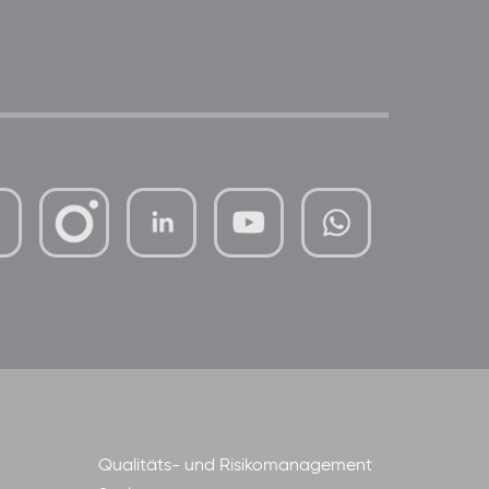
mutterhaus-
xMBTtqOwC1KKBww
der-
borrom%C3%A4erinnen-
ggmbh
Qualitäts- und Risikomanagement