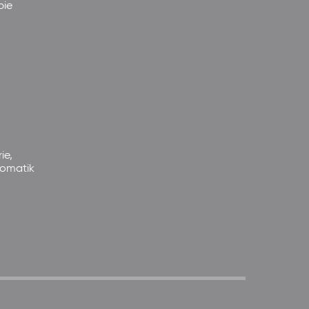
pie
ie,
somatik