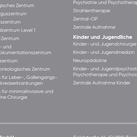
Psychiatrie und Psychothera
isches Zentrum
Strahlentherapie
guszentrum
Zentral-OP
aszentrum
Zentrale Aufnahme
lzentrum Level 1
Kinder und Jugendliche
-Zentrum
Kinder- und Jugendchirurgie
- und
Kinder- und Jugendmedizin
okumentationszentrum
Neuropädiatrie
zentrum
Kinder- und Jugendpsychiatr
lonkologisches Zentrum
Psychotherapie und Psycho
 für Leber-, Gallengangs-
Zentrale Aufnahme Kinder
kreaserkrankungen
 für minimalinvasive und
che Chirurgie