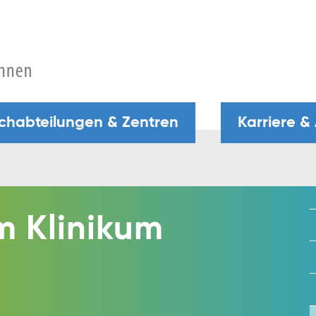
chabteilungen & Zentren
Karriere &
m Klinikum