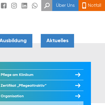
Über Uns
Notfall
 Ausbildung
Aktuelles
Pflege am Klinikum
Zertifikat „Pflegeattraktiv“
Organisation