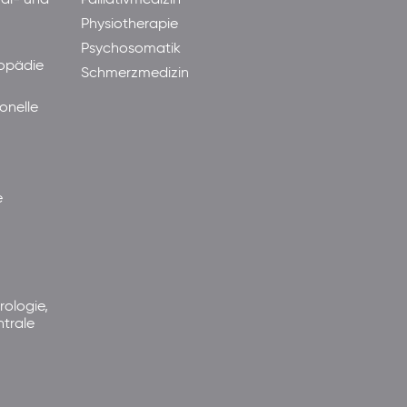
ral- und
Palliativmedizin
Physiotherapie
Psychosomatik
hopädie
Schmerzmedizin
onelle
e
rologie,
ntrale