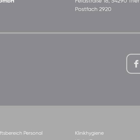
 gGmbH
Feldstraße 16, 54290 Trier
Postfach 2920
tsbereich Personal
Klinikhygiene