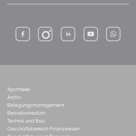
mutterhaus-
xMBTtqOwC1KKBww
der-
borrom%C3%A4erinnen-
ggmbh
Apotheke
Archiv
Belegungsmanagement
Betriebsmedizin
Technik und Bau
Geschäftsbereich Finanzwesen