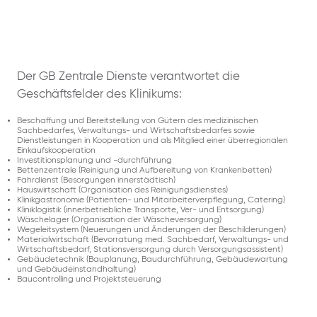
Der GB Zentrale Dienste verantwortet die
Geschäftsfelder des Klinikums:
Beschaffung und Bereitstellung von Gütern des medizinischen
Sachbedarfes, Verwaltungs- und Wirtschaftsbedarfes sowie
Dienstleistungen in Kooperation und als Mitglied einer überregionalen
Einkaufskooperation
Investitionsplanung und -durchführung
Bettenzentrale (Reinigung und Aufbereitung von Krankenbetten)
Fahrdienst (Besorgungen innerstädtisch)
Hauswirtschaft (Organisation des Reinigungsdienstes)
Klinikgastronomie (Patienten- und Mitarbeiterverpflegung, Catering)
Kliniklogistik (innerbetriebliche Transporte, Ver- und Entsorgung)
Wäschelager (Organisation der Wäscheversorgung)
Wegeleitsystem (Neuerungen und Änderungen der Beschilderungen)
Materialwirtschaft (Bevorratung med. Sachbedarf, Verwaltungs- und
Wirtschaftsbedarf, Stationsversorgung durch Versorgungsassistent)
Gebäudetechnik (Bauplanung, Baudurchführung, Gebäudewartung
und Gebäudeinstandhaltung)
Baucontrolling und Projektsteuerung