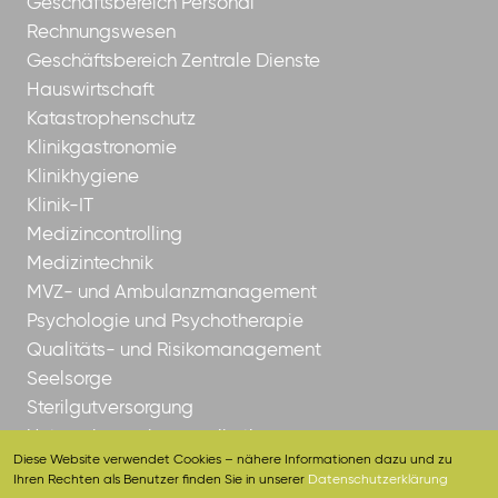
Geschäftsbereich Personal
Rechnungswesen
Geschäftsbereich Zentrale Dienste
Hauswirtschaft
Katastrophenschutz
Klinikgastronomie
Klinikhygiene
Klinik-IT
Medizincontrolling
Medizintechnik
MVZ- und Ambulanzmanagement
Psychologie und Psychotherapie
Qualitäts- und Risikomanagement
Seelsorge
Sterilgutversorgung
Unternehmenskommunikation
Diese Website verwendet Cookies – nähere Informationen dazu und zu
Ihren Rechten als Benutzer finden Sie in unserer
Datenschutzerklärung