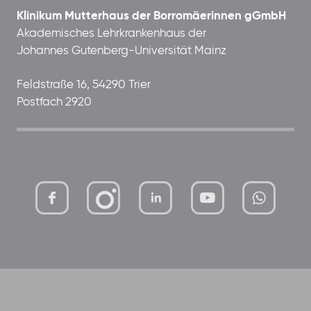
Klinikum Mutterhaus der Borromäerinnen gGmbH
Akademisches Lehrkrankenhaus der
Johannes Gutenberg-Universität Mainz
Feldstraße 16, 54290 Trier
Postfach 2920
mutterhaus-
xMBTtqOwC1KKBww
der-
borrom%C3%A4erinnen-
ggmbh