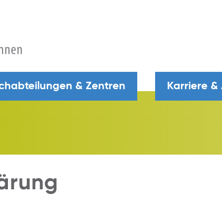
chabteilungen & Zentren
Karriere &
ärung