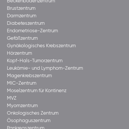
Beckenbodenzentrum
Brustzentrum
Darmzentrum
Diabeteszentrum
Endometriose-Zentrum
Gefäßzentrum
Gynäkologisches Krebszentrum
Hörzentrum
Kopf-Hals-Tumorzentrum
Leukämie- und Lymphom-Zentrum
Magenkrebszentrum
MIC-Zentrum
Moselzentrum für Kontinenz
MVZ
Myomzentrum
Onkologisches Zentrum
Ösophaguszentrum
Pankreaszentrum