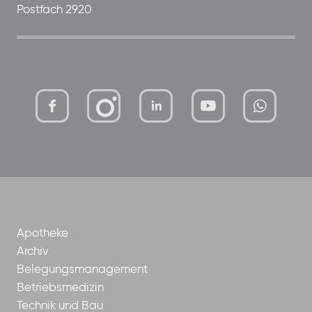
Postfach 2920
mutterhaus-
xMBTtqOwC1KKBww
der-
borrom%C3%A4erinnen-
ggmbh
Apotheke
Archiv
Belegungsmanagement
Betriebsmedizin
Technik und Bau