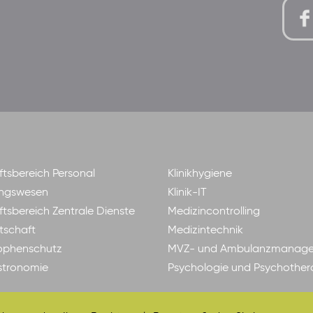
tsbereich Personal
Klinikhygiene
ngswesen
Klinik-IT
tsbereich Zentrale Dienste
Medizincontrolling
tschaft
Medizintechnik
ophenschutz
MVZ- und Ambulanzmanag
astronomie
Psychologie und Psychother