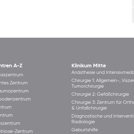
ntren A-Z
Klinikum Mitte
Anästhesie und Intensivmedi
taszentrum
Chirurgie 1: Allgemein-, Visze
ntes Zentrum
Tumorchirurgie
raumazentrum
Chirurgie 2: Gefäßchirurgie
bodenzentrum
Chirurgie 3: Zentrum für Ort
ntrum
& Unfallchirurgie
ntrum
Diagnostische und Interventi
Radiologie
eszentrum
Geburtshilfe
triose-Zentrum