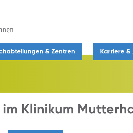
chabteilungen & Zentren
Karriere &
 im Klinikum Mutterh