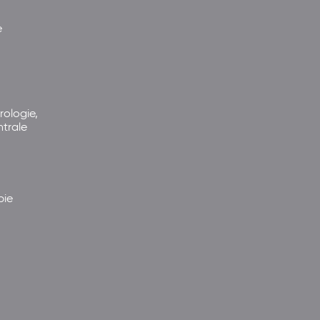
e
rologie,
ntrale
pie