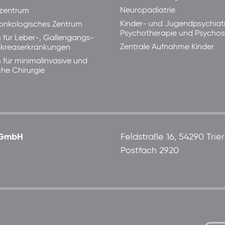
Neuropädiatrie
zentrum
Kinder- und Jugendpsychiatr
lonkologisches Zentrum
Psychotherapie und Psycho
 für Leber-, Gallengangs-
Zentrale Aufnahme Kinder
kreaserkrankungen
 für minimalinvasive und
che Chirurgie
 gGmbH
Feldstraße 16, 54290 Trier
Postfach 2920