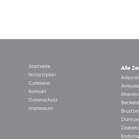
Startseite
Alle Ze
Notarztplan
Adiposi
Cafeteria
Ambula
Kontakt
Alterst
Datenschutz
Becken
Impressum
Brustze
Darmze
Diabet
Endome