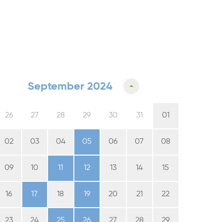
September 2024
26
27
28
29
30
31
01
02
03
04
05
06
07
08
09
10
11
12
13
14
15
16
17
18
19
20
21
22
23
24
25
26
27
28
29