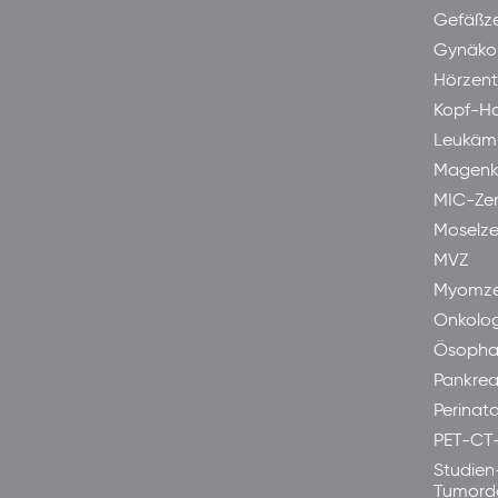
Gefäßz
Gynäkol
Hörzen
Kopf-H
Leukäm
Magenk
MIC-Ze
Moselze
MVZ
Myomze
Onkolog
Ösopha
Pankre
Perinata
PET-CT
Studien
Tumord