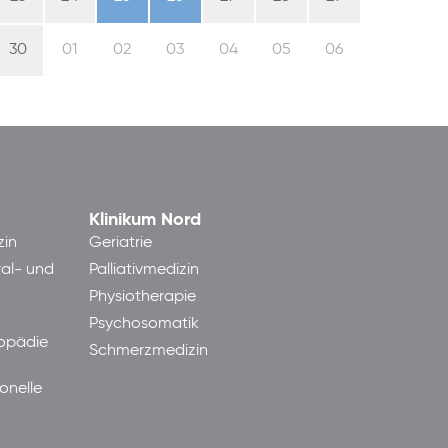
30
01
02
03
04
05
06
Klinikum Nord
zin
Geriatrie
ral- und
Palliativmedizin
Physiotherapie
Psychosomatik
hopädie
Schmerzmedizin
onelle