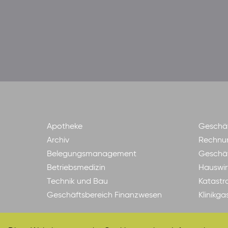
Apotheke
Geschäf
Archiv
Rechnu
Belegungsmanagement
Geschäf
Betriebsmedizin
Hauswir
Technik und Bau
Katastr
Geschäftsbereich Finanzwesen
Klinikg