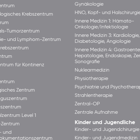
Gynäkologie
entrum
HNO, Kopf- und Halschirurgi
ogisches Krebszentrum
Innere Medizin 1: Hämato-
trum
Onkologie/Infektiologie
als-Tumorzentrum
Innere Medizin 3: Kardiologie,
ie- und Lymphom-Zentrum
Diabetologie, Angiologie
rebszentrum
Innere Medizin 4: Gastroente
Hepatologie, Endoskopie, Ze
ntrum
Sonografie
ntrum für Kontinenz
Nuklearmedizin
Physiotherapie
ntrum
Psychiatrie und Psychothera
isches Zentrum
Strahlentherapie
guszentrum
Zentral-OP
aszentrum
Zentrale Aufnahme
lzentrum Level 1
Kinder und Jugendliche
-Zentrum
Kinder- und Jugendchirurgie
- und
Kinder- und Jugendmedizin
okumentationszentrum