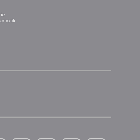
ie,
somatik