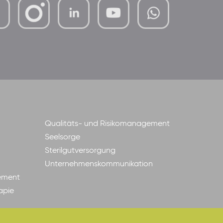
mutterhaus-
xMBTtqOwC1KKBww
der-
borrom%C3%A4erinnen-
ggmbh
Qualitäts- und Risikomanagement
Seelsorge
Sterilgutversorgung
Unternehmenskommunikation
ement
apie