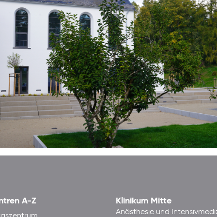
ntren A-Z
Klinikum Mitte
Anästhesie und Intensivmedi
taszentrum