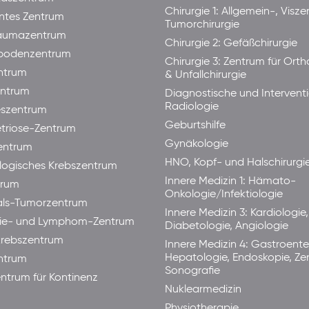
Chirurgie 1: Allgemein-, Visze
ntes Zentrum
Tumorchirurgie
raumazentrum
Chirurgie 2: Gefäßchirurgie
bodenzentrum
Chirurgie 3: Zentrum für Ort
ntrum
& Unfallchirurgie
ntrum
Diagnostische und Interventi
Radiologie
eszentrum
Geburtshilfe
triose-Zentrum
Gynäkologie
entrum
HNO, Kopf- und Halschirurgi
ogisches Krebszentrum
Innere Medizin 1: Hämato-
trum
Onkologie/Infektiologie
als-Tumorzentrum
Innere Medizin 3: Kardiologie,
ie- und Lymphom-Zentrum
Diabetologie, Angiologie
rebszentrum
Innere Medizin 4: Gastroente
Hepatologie, Endoskopie, Ze
ntrum
Sonografie
ntrum für Kontinenz
Nuklearmedizin
Physiotherapie