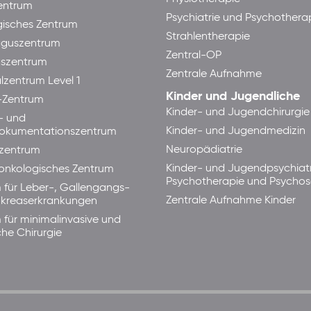
ntrum
Psychiatrie und Psychothera
isches Zentrum
Strahlentherapie
guszentrum
Zentral-OP
aszentrum
Zentrale Aufnahme
lzentrum Level 1
Kinder und Jugendliche
-Zentrum
Kinder- und Jugendchirurgie
- und
Kinder- und Jugendmedizin
okumentationszentrum
Neuropädiatrie
zentrum
Kinder- und Jugendpsychiatr
lonkologisches Zentrum
Psychotherapie und Psycho
 für Leber-, Gallengangs-
Zentrale Aufnahme Kinder
kreaserkrankungen
 für minimalinvasive und
che Chirurgie