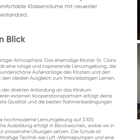
komfortable Klassenräume mit neuester
iestandard.
n Blick
gartiger Atmosphäre: Das ehemalige Kloster St. Clara
 dir eine ruhige und inspirierende Lernumgebung, die
e wunderschöne Außenanlage des Klosters und den
mit den idealen Ausgleich zum theorielastigen Lernen.
n der direkten Anbindung an das Klinikum
eren externen Kooperationspartnern erfolgt deine
öchste Qualität und die besten Rahmenbedingungen
eine hochmoderne Lernumgebung auf 3.100
e Ausbildung erfolgt in Blockwochen, wobei wir in
für praxisnahe Übungen setzen. Die Schule ist
achhaltige Technik wie Luft-Wärmepumpen und eine