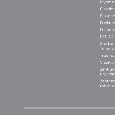
Myomze
Onkolog
Ösopha
Pankre
Perinata
PET-CT
Studien
Tumord
Trauma
Viszera
Zentrum
und Pan
Zentrum
robotis