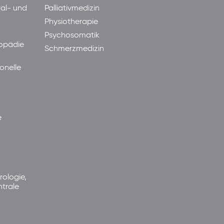
ral- und
Palliativmedizin
Physiotherapie
Psychosomatik
hopädie
Schmerzmedizin
onelle
e
rologie,
ntrale