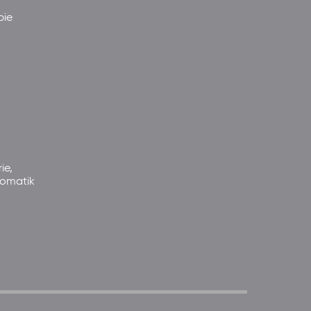
pie
ie,
somatik