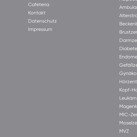
Cafeteria
Ambula
Kontakt
Alterst
Datenschutz
Becken
Impressum
Brustze
Darmze
Diabet
Endome
Gefäßz
Gynäkol
Hörzen
Kopf-H
Leukäm
Magenk
MIC-Ze
Moselze
MVZ