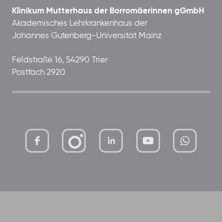
Klinikum Mutterhaus der Borromäerinnen gGmbH
Akademisches Lehrkrankenhaus der
Johannes Gutenberg-Universität Mainz
Feldstraße 16, 54290 Trier
Postfach 2920
mutterhaus-
xMBTtqOwC1KKBww
der-
borrom%C3%A4erinnen-
ggmbh