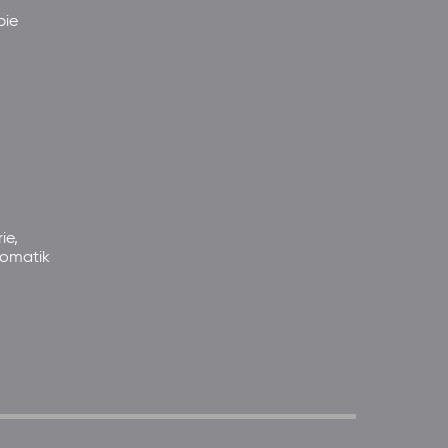
pie
ie,
somatik