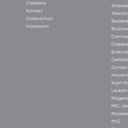
Cafeteria
Ambula
Kontakt
Alterst
Datenschutz
Becken
Impressum
Brustze
Darmze
Diabet
Endome
Gefäßz
Gynäkol
Hörzen
Kopf-H
Leukäm
Magenk
MIC-Ze
Moselze
MVZ