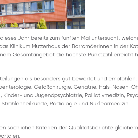
at dieses Jahr bereits zum fünften Mal untersucht, wel
t das Klinikum Mutterhaus der Borromäerinnen in der K
einem Gesamtangebot die höchste Punktzahl erreicht 
eilungen als besonders gut bewertet und empfohlen. 
oenterologie, Gefäßchirurgie, Geriatrie, Hals-Nasen-Oh
, Kinder- und Jugendpsychiatrie, Palliativmedizin, Psy
 Strahlenheilkunde, Radiologie und Nuklearmedizin.
den sachlichen Kriterien der Qualitätsberichte gleiche
ortalen.