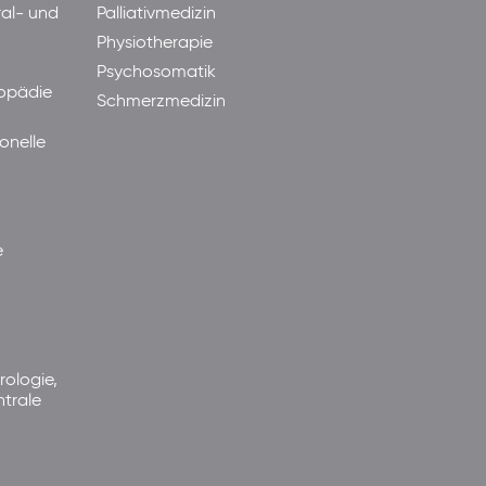
ral- und
Palliativmedizin
Physiotherapie
Psychosomatik
hopädie
Schmerzmedizin
onelle
e
rologie,
ntrale