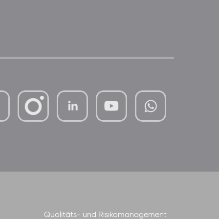
mutterhaus-
xMBTtqOwC1KKBww
der-
borrom%C3%A4erinnen-
ggmbh
Qualitäts- und Risikomanagement