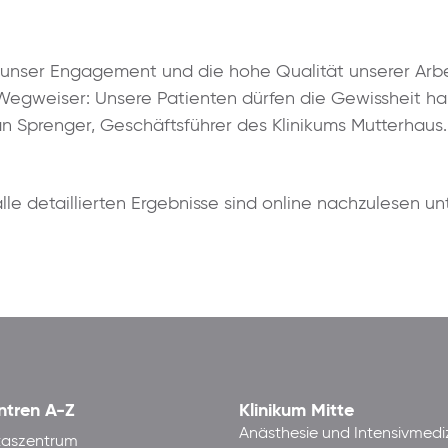
 unser Engagement und die hohe Qualität unserer Arbeit
Wegweiser: Unsere Patienten dürfen die Gewissheit ha
an Sprenger, Geschäftsführer des Klinikums Mutterhaus.
lle detaillierten Ergebnisse sind online nachzulesen u
ntren A-Z
Klinikum Mitte
Anästhesie und Intensivmedi
taszentrum