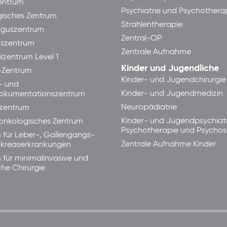
ntrum
Psychiatrie und Psychothera
isches Zentrum
Strahlentherapie
guszentrum
Zentral-OP
aszentrum
Zentrale Aufnahme
lzentrum Level 1
Kinder und Jugendliche
-Zentrum
Kinder- und Jugendchirurgie
- und
Kinder- und Jugendmedizin
okumentationszentrum
Neuropädiatrie
zentrum
Kinder- und Jugendpsychiatr
lonkologisches Zentrum
Psychotherapie und Psycho
 für Leber-, Gallengangs-
Zentrale Aufnahme Kinder
kreaserkrankungen
 für minimalinvasive und
che Chirurgie