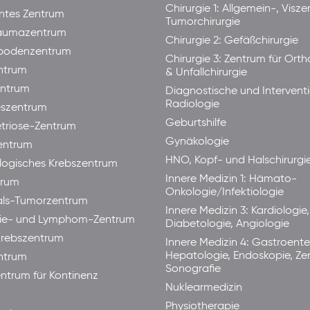
Chirurgie 1: Allgemein-, Visze
ntes Zentrum
Tumorchirurgie
raumazentrum
Chirurgie 2: Gefäßchirurgie
bodenzentrum
Chirurgie 3: Zentrum für Ort
ntrum
& Unfallchirurgie
ntrum
Diagnostische und Interventi
Radiologie
eszentrum
Geburtshilfe
triose-Zentrum
Gynäkologie
entrum
HNO, Kopf- und Halschirurgi
ogisches Krebszentrum
Innere Medizin 1: Hämato-
trum
Onkologie/Infektiologie
als-Tumorzentrum
Innere Medizin 3: Kardiologie,
ie- und Lymphom-Zentrum
Diabetologie, Angiologie
rebszentrum
Innere Medizin 4: Gastroente
Hepatologie, Endoskopie, Ze
ntrum
Sonografie
ntrum für Kontinenz
Nuklearmedizin
Physiotherapie