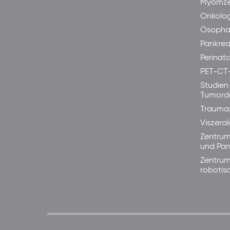
Myomze
Onkolog
Ösopha
Pankre
Perinata
PET-CT
Studien
Tumord
Trauma
Viszera
Zentrum
und Pan
Zentrum
robotis