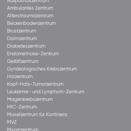
Adipositaszentrum
Ambulantes Zentrum
Alterstraumazentrum
Beckenbodenzentrum
Brustzentrum
Darmzentrum
Diabeteszentrum
Endometriose-Zentrum
Gefäßzentrum
Gynäkologisches Krebszentrum
Hörzentrum
Kopf-Hals-Tumorzentrum
Leukämie- und Lymphom-Zentrum
Magenkrebszentrum
MIC-Zentrum
Moselzentrum für Kontinenz
MVZ
Myomzentrum