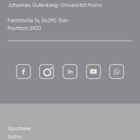
Johannes Gutenberg-Universität Mainz
Feldstraße 16, 54290 Trier
Postfach 2920
mutterhaus-
xMBTtqOwC1KKBww
der-
borrom%C3%A4erinnen-
ggmbh
Apotheke
Archiv