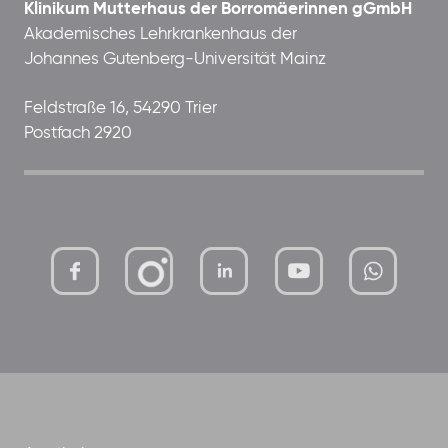
Klinikum Mutterhaus der Borromäerinnen gGmbH
Akademisches Lehrkrankenhaus der
Johannes Gutenberg-Universität Mainz
Feldstraße 16, 54290 Trier
Postfach 2920
mutterhaus-
xMBTtqOwC1KKBww
der-
borrom%C3%A4erinnen-
ggmbh