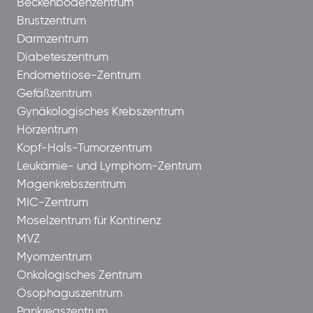
Beckenbodenzentrum
Brustzentrum
Darmzentrum
Diabeteszentrum
Endometriose-Zentrum
Gefäßzentrum
Gynäkologisches Krebszentrum
Hörzentrum
Kopf-Hals-Tumorzentrum
Leukämie- und Lymphom-Zentrum
Magenkrebszentrum
MIC-Zentrum
Moselzentrum für Kontinenz
MVZ
Myomzentrum
Onkologisches Zentrum
Ösophaguszentrum
Pankreaszentrum