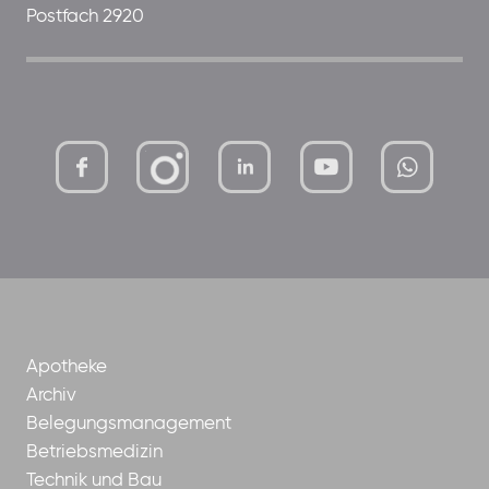
Postfach 2920
mutterhaus-
xMBTtqOwC1KKBww
der-
borrom%C3%A4erinnen-
ggmbh
Apotheke
Archiv
Belegungsmanagement
Betriebsmedizin
Technik und Bau