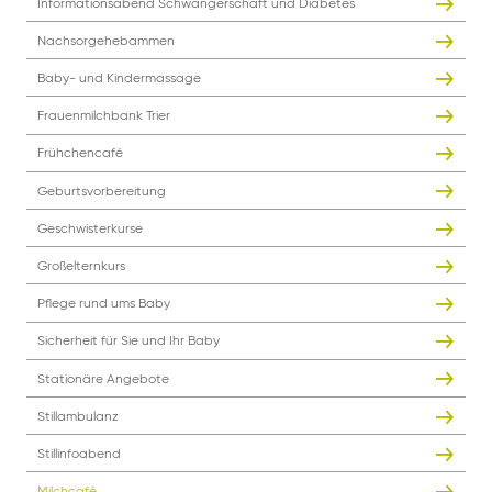
Informationsabend Schwangerschaft und Diabetes
Nachsorgehebammen
Baby- und Kindermassage
Frauenmilchbank Trier
Frühchencafé
Geburtsvorbereitung
Geschwisterkurse
Großelternkurs
Pflege rund ums Baby
Sicherheit für Sie und Ihr Baby
Stationäre Angebote
Stillambulanz
Stillinfoabend