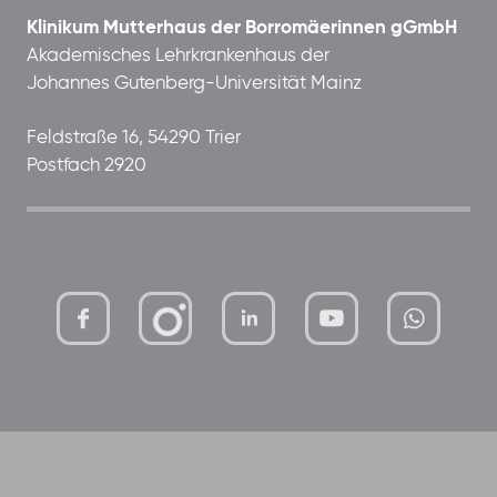
Klinikum Mutterhaus der Borromäerinnen gGmbH
Akademisches Lehrkrankenhaus der
Johannes Gutenberg-Universität Mainz
Feldstraße 16, 54290 Trier
Postfach 2920
mutterhaus-
xMBTtqOwC1KKBww
der-
borrom%C3%A4erinnen-
ggmbh