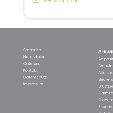
E-Mail schreiben
Startseite
Alle Ze
Notarztplan
Adiposi
Cafeteria
Ambula
Kontakt
Alterst
Datenschutz
Becken
Impressum
Brustze
Darmze
Diabet
Endome