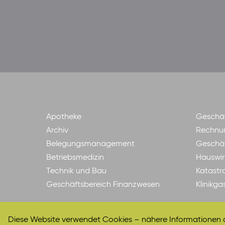
Apotheke
Geschäf
Archiv
Rechnu
Belegungsmanagement
Geschäf
Betriebsmedizin
Hauswir
Technik und Bau
Katastr
Geschäftsbereich Finanzwesen
Klinikg
Diese Website verwendet Cookies – nähere Informationen da