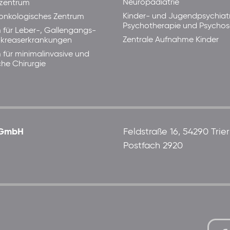
Neuropädiatrie
zentrum
Kinder- und Jugendpsychiatr
lonkologisches Zentrum
Psychotherapie und Psycho
 für Leber-, Gallengangs-
Zentrale Aufnahme Kinder
kreaserkrankungen
 für minimalinvasive und
che Chirurgie
 gGmbH
Feldstraße 16, 54290 Trier
Postfach 2920