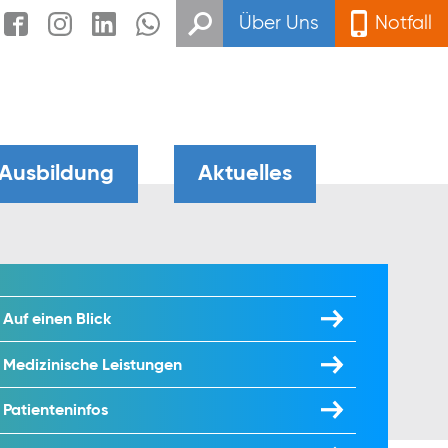
Über Uns
Notfall
 Ausbildung
Aktuelles
Auf einen Blick
Medizinische Leistungen
Patienteninfos