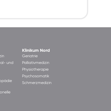
Klinikum Nord
zin
Geriatrie
ral- und
Palliativmedizin
Physiotherapie
Psychosomatik
hopädie
Schmerzmedizin
onelle