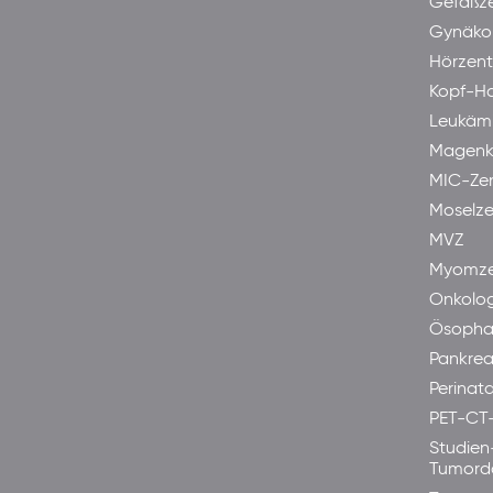
Gefäßz
Gynäkol
Hörzen
Kopf-H
Leukäm
Magenk
MIC-Ze
Moselze
MVZ
Myomze
Onkolog
Ösopha
Pankre
Perinata
PET-CT
Studien
Tumord