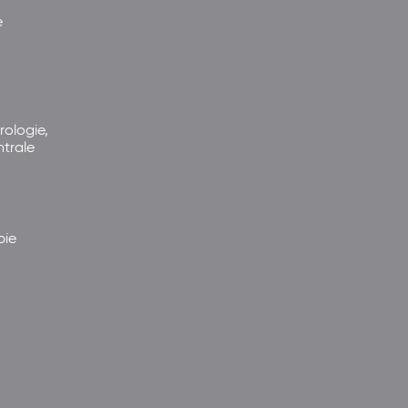
e
rologie,
ntrale
pie