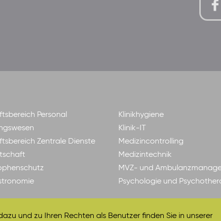
tsbereich Personal
Klinikhygiene
ngswesen
Klinik-IT
tsbereich Zentrale Dienste
Medizincontrolling
tschaft
Medizintechnik
ophenschutz
MVZ- und Ambulanzmanag
astronomie
Psychologie und Psychother
zu und zu Ihren Rechten als Benutzer finden Sie in unserer