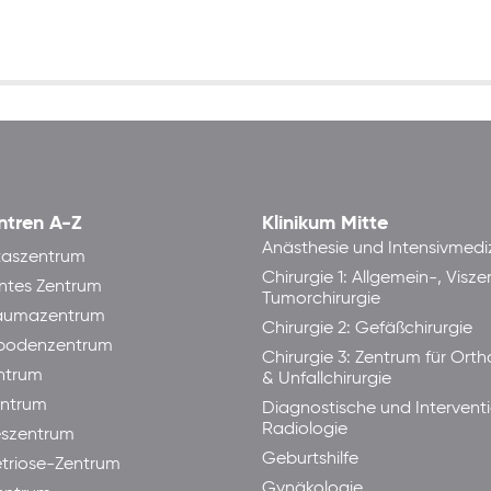
ntren A-Z
Klinikum Mitte
Anästhesie und Intensivmedi
taszentrum
Chirurgie 1: Allgemein-, Visze
ntes Zentrum
Tumorchirurgie
raumazentrum
Chirurgie 2: Gefäßchirurgie
bodenzentrum
Chirurgie 3: Zentrum für Ort
ntrum
& Unfallchirurgie
ntrum
Diagnostische und Interventi
Radiologie
eszentrum
Geburtshilfe
triose-Zentrum
Gynäkologie