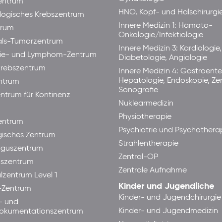
entrum
HNO, Kopf- und Halschirurgi
ogisches Krebszentrum
Innere Medizin 1: Hämato-
trum
Onkologie/Infektiologie
als-Tumorzentrum
Innere Medizin 3: Kardiologie,
ie- und Lymphom-Zentrum
Diabetologie, Angiologie
rebszentrum
Innere Medizin 4: Gastroente
Hepatologie, Endoskopie, Ze
ntrum
Sonografie
ntrum für Kontinenz
Nuklearmedizin
Physiotherapie
ntrum
Psychiatrie und Psychothera
isches Zentrum
Strahlentherapie
guszentrum
Zentral-OP
aszentrum
Zentrale Aufnahme
lzentrum Level 1
Kinder und Jugendliche
-Zentrum
Kinder- und Jugendchirurgie
- und
Kinder- und Jugendmedizin
okumentationszentrum