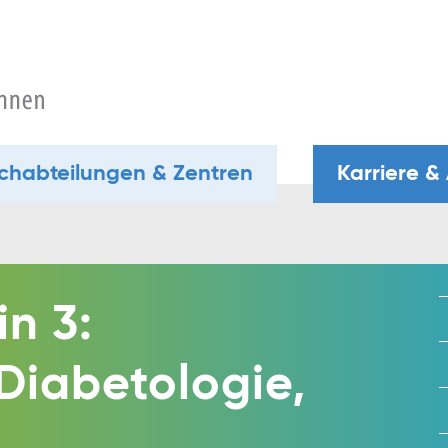
chabteilungen & Zentren
Karriere &
in 3:
 Diabetologie,