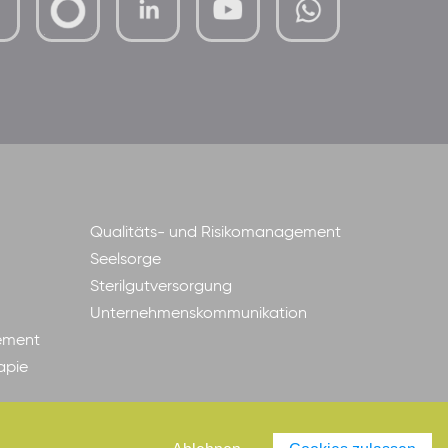
mutterhaus-
xMBTtqOwC1KKBww
der-
borrom%C3%A4erinnen-
ggmbh
Qualitäts- und Risikomanagement
Seelsorge
Sterilgutversorgung
Unternehmenskommunikation
ement
apie