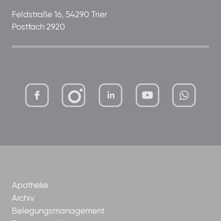
Feldstraße 16, 54290 Trier
Postfach 2920
mutterhaus-
xMBTtqOwC1KKBww
der-
borrom%C3%A4erinnen-
ggmbh
Apotheke
Archiv
Belegungsmanagement